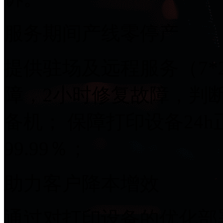
服务期间产线零停产
提供驻场及远程服务（7*2
障，2小时修复故障
备机； 保障打印设备24h正
99.99％；
助力客户降本增效
通过对打印设备的优化部署